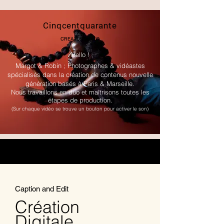
Cinqcentquarante
CREATORS DUO
Hello !
Margot & Robin ; Photographes & vidéastes
spécialisés dans la création de contenus nouvelle
génération basés à Paris & Marseille.
Nous travaillons en duo et maîtrisons toutes les
étapes de production.
(Sur chaque vidéo se trouve un bouton pour activer le son)
Caption and Edit
Création
Digitale